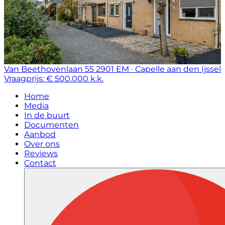
Van Beethovenlaan 55
2901 EM · Capelle aan den Ijssel
Vraagprijs: € 500.000 k.k.
Home
Media
In de buurt
Documenten
Aanbod
Over ons
Reviews
Contact